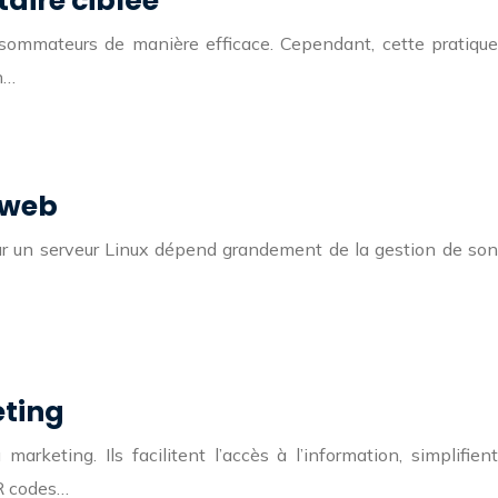
aire ciblée
onsommateurs de manière efficace. Cependant, cette pratique
n…
e web
ur un serveur Linux dépend grandement de la gestion de son
eting
rketing. Ils facilitent l’accès à l’information, simplifient
QR codes…