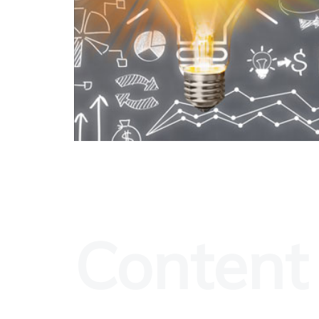
lioré
Content