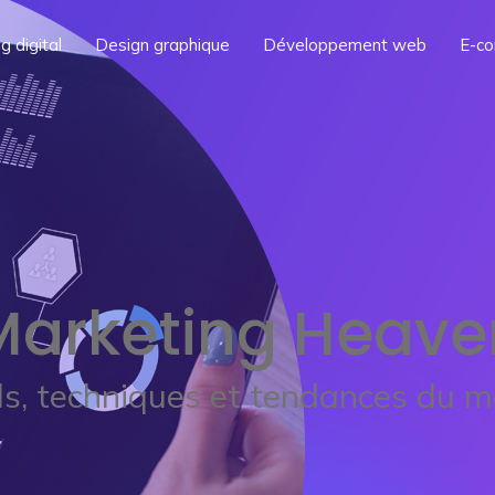
g digital
Design graphique
Développement web
E-c
Marketing Heave
ls, techniques et tendances du m