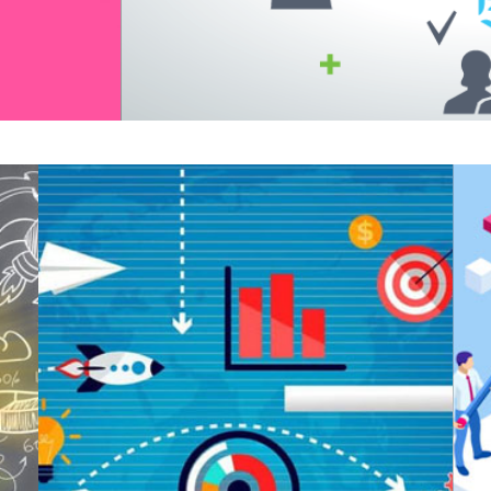
Don
nées
first
Part