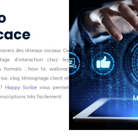
o
icace
travers des réseaux sociaux. Ce
age d’interaction chez les
rs formats : how to, webinar,
rise, vlog, témoignage client et
 ?
Happy Scribe
vous permet
anscriptions très facilement.