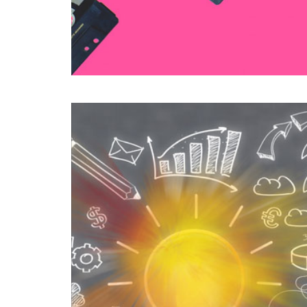
Cont
enus
visu
els
amé